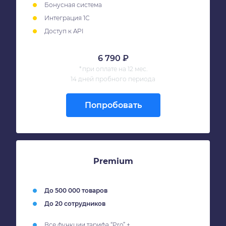
Бонусная система
Интеграция 1С
Доступ к API
6 790 ₽
*при оплате на 12 мес.
14 дней пробного периода
Попробовать
Premium
До 500 000 товаров
До 20 сотрудников
Все функции тарифа “Pro” +